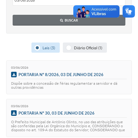
Plano de Saneamento Básico
BUSCAR
Programa para Cotações de Preços
Carta de serviço ao usuario
Programa para Elaboração de Proposta
Leis (3)
Diário Oficial (1)
Resoluções
03/06/2026
Portarias
PORTARIA Nº 8/2026, 03 DE JUNHO DE 2026
Leis
Dispõe sobre a concessão de férias regulamentar a servidor e dá
outras providências
PPA 2026-2029
03/06/2026
Protocolo
PORTARIA Nº 30, 03 DE JUNHO DE 2026
Tributação Municipal
O Prefeito Municipal de Antônio Olinto, no uso das atribuições que
são conferidas pela Lei Orgânica do Município e, CONSIDERANDO o
disposto no art. 109-A do Estatuto do Servidor; CONSIDERANDO que
A Prefeitura
o servidor preencheu os …