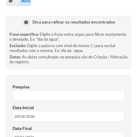
Busca
Secretarias
A Nossa Cidade
Dica para refinar os resultados encontrados
Transparência
Frase específica:
Digite a frase entre aspas para filtrar exatamente
o desejado. Ex: "dia da água".
Diário Oficial
Exclusão:
Digite a palavra com sinal de menos (-) para excluir
resultados com a mesma. Ex: dia da -agua.
Plano Diretor 2025
Datas:
As datas consultadas na pesquisa são de Criação / Alteração
do registro.
PSS 2025
Perguntas Frequentes
Pesquisa
Leis Municipais
Transparencia publica Agro Olinto
Data Inicial
Contato
Editais
Data Final
Plano Municipal de Educação-PME