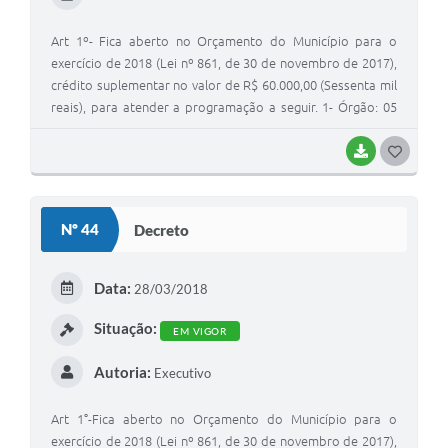
Art 1º- Fica aberto no Orçamento do Município para o
exercício de 2018 (Lei nº 861, de 30 de novembro de 2017),
crédito suplementar no valor de R$ 60.000,00 (Sessenta mil
reais), para atender a programação a seguir. 1- Órgão: 05
Secretaria Municipal de Educação Cultura e Esportes Un.
Orçam: 501 Divisão de Ensino Func/Prog: 12.365.0006.2007
BAIXAR
G
Manutenção da Educação Infantil Cat. Econ:
O
3.0.00.00.00.00.00.00 Despesas Correntes Elem. Desp:
S
3.3.90.36.00.00 Outros Serviços de Terceiros - Pessoa Física
Nº 44
Decreto
Fonte: 1040104.01.01.00 (3104) Demais Impostos
T
Vinculados a Educação Básica Total da dotação (490): R$
E
60.000,00
Data:
28/03/2018
I
Situação:
EM VIGOR
Autoria:
Executivo
Art 1°-Fica aberto no Orçamento do Município para o
exercício de 2018 (Lei nº 861, de 30 de novembro de 2017),