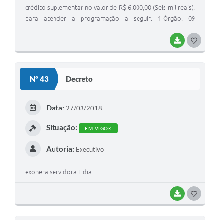
crédito suplementar no valor de R$ 6.000,00 (Seis mil reais).
para atender a programação a seguir: 1-Órgão: 09
Secretaria Municipal de Assistência Social Un. Orçam: 902
Fundo Municipal de Assistência Social Func/Prog:
BAIXAR
G
08.244.0019.6033 Maratenção do Fundo Mun. de
O
Assistência Social Cat. Econ: 4.0.00.00.00.00.00.00 Despesas
S
de Capital Elem. Desp: 4.4.90.52.00.00 Equipamentos e
Nº 43
Decreto
Material Permanente Fonte: 9340934.09.06.06 (3934) Bloco
T
de Financiamento Proteção Social Básica - SUAS otal da
E
dotação (1750): R$ 6.000,00
Data:
27/03/2018
I
Situação:
EM VIGOR
Autoria:
Executivo
exonera servidora Lidia
BAIXAR
G
O