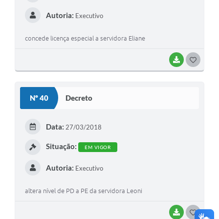
Autoria:
Executivo
concede licença especial a servidora Eliane
BAIXAR
G
O
S
Nº 40
Decreto
T
E
Data:
27/03/2018
I
Situação:
EM VIGOR
Autoria:
Executivo
altera nível de PD a PE da servidora Leoni
BAIXAR
G