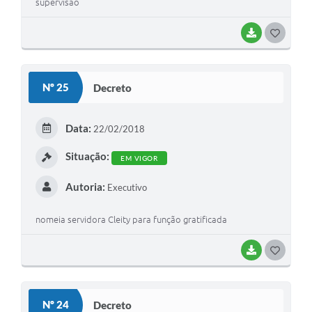
supervisão
BAIXAR
G
O
S
Nº 25
Decreto
T
E
Data:
22/02/2018
I
Situação:
EM VIGOR
Autoria:
Executivo
nomeia servidora Cleity para função gratificada
BAIXAR
G
O
S
Nº 24
Decreto