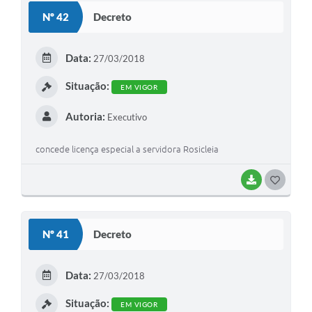
S
Nº 42
Decreto
T
E
Data:
27/03/2018
I
Situação:
EM VIGOR
Autoria:
Executivo
concede licença especial a servidora Rosicleia
BAIXAR
G
O
S
Nº 41
Decreto
T
E
Data:
27/03/2018
I
Situação:
EM VIGOR