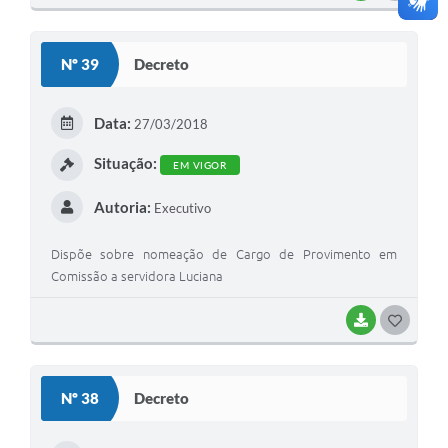
O
S
Nº 39
Decreto
T
E
Data:
27/03/2018
I
Situação:
EM VIGOR
Autoria:
Executivo
Dispõe sobre nomeação de Cargo de Provimento em
Comissão a servidora Luciana
BAIXAR
G
O
S
Nº 38
Decreto
T
E