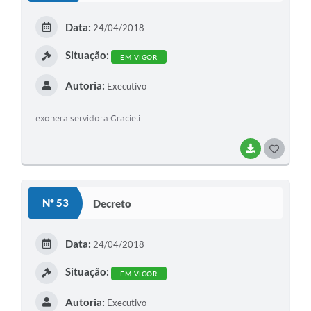
Enquete
Data:
24/04/2018
Jornal
Situação:
EM VIGOR
Agenda
Autoria:
Executivo
SIC
exonera servidora Gracieli
LGPD
Modelos de Documentos
BAIXAR
G
O
Regulamentação Governo Digital
S
Nº 53
Decreto
Conselho Municipal
T
E
Data:
24/04/2018
I
Situação:
EM VIGOR
Autoria:
Executivo