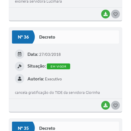
exonera servidora Lucimara
BAIXAR
G
O
S
Nº 36
Decreto
T
E
Data:
27/03/2018
I
Situação:
EM VIGOR
Autoria:
Executivo
cancela gratificação do TIDE da servidora Glorinha
BAIXAR
G
O
S
Nº 35
Decreto