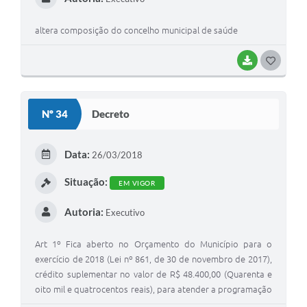
altera composição do concelho municipal de saúde
BAIXAR
G
O
S
Nº 34
Decreto
T
E
Data:
26/03/2018
I
Situação:
EM VIGOR
Autoria:
Executivo
Art 1º Fica aberto no Orçamento do Município para o
exercício de 2018 (Lei nº 861, de 30 de novembro de 2017),
crédito suplementar no valor de R$ 48.400,00 (Quarenta e
oito mil e quatrocentos reais), para atender a programação
a seguir: 1- Órgão: 06 Secretaria Municipal de Saúde Un.