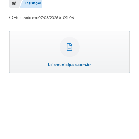
Secretarias
Legislação
A Nossa Cidade
Atualizado em: 07/08/2026 às 09h06
Transparência
Diário Oficial
Plano Diretor 2025
Leismunicipais.com.br
PSS 2025
Perguntas Frequentes
Leis Municipais
Transparencia publica Agro Olinto
Contato
Editais
Plano Municipal de Educação-PME