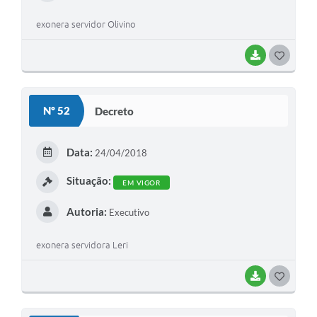
exonera servidor Olivino
BAIXAR
G
O
S
Nº 52
Decreto
T
E
Data:
24/04/2018
I
Situação:
EM VIGOR
Autoria:
Executivo
exonera servidora Leri
BAIXAR
G
O