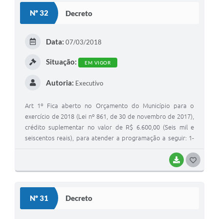
S
4.0.00.00.00.00.00.00 Despesas de Capital Elem. Desp:
Nº 32
Decreto
4.4.90.52.00.00 Equipamentos e Material Permanente
T
Fonte: 3030303.01.02.00 (3303) Saúde - Receitas Vinculadas
E
(E.C. 29/00 - 15%) Total da dotação (2115): R$ 21.499,36
Data:
07/03/2018
I
Situação:
EM VIGOR
Autoria:
Executivo
Art 1º Fica aberto no Orçamento do Município para o
exercício de 2018 (Lei nº 861, de 30 de novembro de 2017),
crédito suplementar no valor de R$ 6.600,00 (Seis mil e
seiscentos reais), para atender a programação a seguir: 1-
Órgão: 09 Secretaria de Assistência Social Un. Orçam: 901
Manutenção da Secretaria de Assistência Social Func/Prog:
BAIXAR
G
08.244.0019.2021 Manutenção da Secretaria de Assistência
O
Social Cat. Econ: 3.0.00.00.00.00.00.00 Despesas Correntes
S
Elem. Desp: 3.3.50.43.00.00 Subvenções Sociais Fonte:
Nº 31
Decreto
0000000.01.07.00 (1000) Recursos Ordinários (Livres) Total
T
da dotação (1540): R$ 6.600,00 Art. 2°. Os recursos