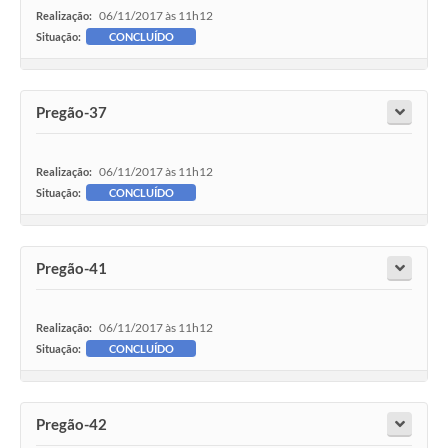
06/11/2017 às 11h12
Realização:
Situação:
CONCLUÍDO
Pesquisa de Satisfação
Obras
Pregão-37
Galeria de Vídeos
Identidade Visual Prefeitura Municipal
06/11/2017 às 11h12
Realização:
Situação:
CONCLUÍDO
Projetos
Contas Públicas
Pregão-41
Legislação
Links
06/11/2017 às 11h12
Realização:
Situação:
CONCLUÍDO
Serviços Online
Planejamento Editorial Prefeitura municipal
Pregão-42
Telefones Úteis