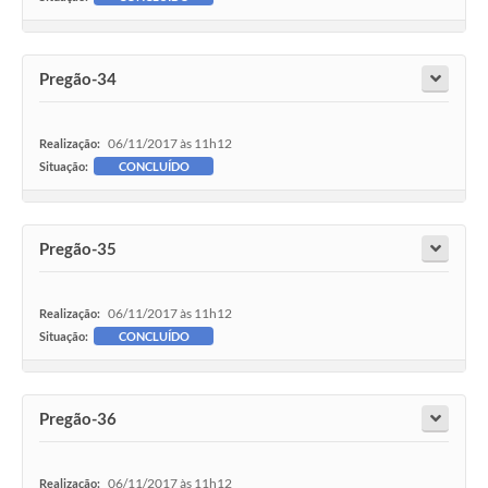
Plano de Saneamento Básico
Pregão-34
Programa para Cotações de Preços
Carta de serviço ao usuario
06/11/2017 às 11h12
Realização:
Programa para Elaboração de Proposta
Situação:
CONCLUÍDO
Resoluções
Pregão-35
Portarias
Leis
06/11/2017 às 11h12
Realização:
PPA 2026-2029
Situação:
CONCLUÍDO
Protocolo
Pregão-36
Tributação Municipal
A Prefeitura
06/11/2017 às 11h12
Realização: