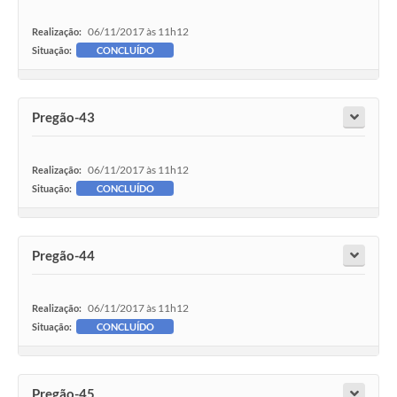
Enquete
06/11/2017 às 11h12
Realização:
Situação:
CONCLUÍDO
Jornal
Agenda
Pregão-43
SIC
LGPD
06/11/2017 às 11h12
Realização:
Situação:
CONCLUÍDO
Modelos de Documentos
Regulamentação Governo Digital
Pregão-44
Conselho Municipal
06/11/2017 às 11h12
Realização:
Situação:
CONCLUÍDO
Pregão-45