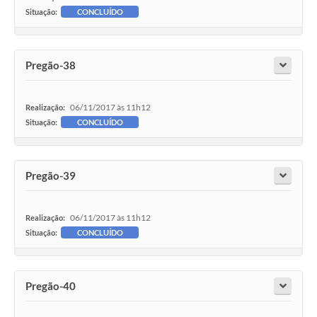
Situação:
CONCLUÍDO
Informação ao Cidadão
IPTU
Pregão-38
Leis Municipais
Plano de Governo
06/11/2017 às 11h12
Realização:
Situação:
CONCLUÍDO
Principal
Galeria de Fotos
Pregão-39
Contratos
Ouvidoria
06/11/2017 às 11h12
Realização:
Situação:
CONCLUÍDO
Audiências Públicas
Arquivos para Download
Pregão-40
Notícias
Turismo