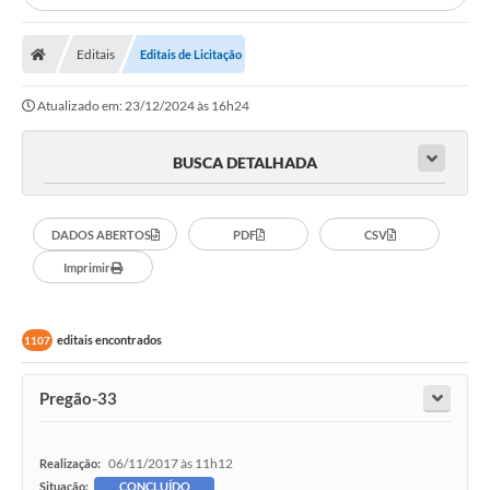
Secretarias
Editais
A Nossa Cidade
Editais de Licitação
Transparência
Atualizado em: 23/12/2024 às 16h24
Diário Oficial
BUSCA DETALHADA
Plano Diretor 2025
PSS 2025
DADOS ABERTOS
PDF
CSV
Imprimir
Perguntas Frequentes
Leis Municipais
editais encontrados
1107
Transparencia publica Agro Olinto
Pregão-33
Contato
Editais
06/11/2017 às 11h12
Realização:
Plano Municipal de Educação-PME
Situação:
CONCLUÍDO