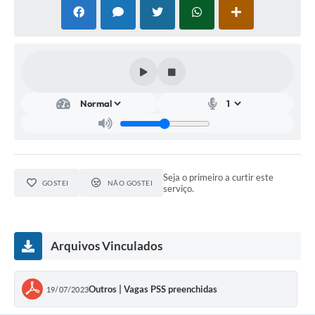
Plano de Saneamento Básico
Programa para Cotações de Preços
Carta de serviço ao usuario
Programa para Elaboração de Proposta
Resoluções
Portarias
Seja o primeiro a curtir este
GOSTEI
NÃO GOSTEI
serviço.
Leis
PPA 2026-2029
Arquivos Vinculados
Protocolo
Tributação Municipal
Outros | Vagas PSS preenchidas
19/07/2023
A Prefeitura