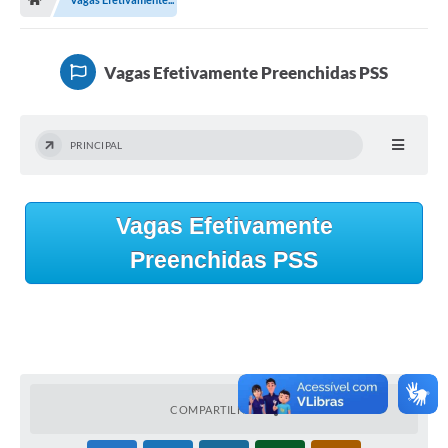
Secretarias
A Nossa Cidade
Vagas Efetivamente Preenchidas PSS
Transparência
Diário Oficial
PRINCIPAL
Plano Diretor 2025
PSS 2025
Vagas Efetivamente
Perguntas Frequentes
Preenchidas PSS
Leis Municipais
Transparencia publica Agro Olinto
Contato
Editais
COMPARTILHAR
Plano Municipal de Educação-PME