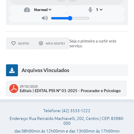
Plano de Saneamento Básico
Programa para Cotações de Preços
Carta de serviço ao usuario
Seja o primeiro a curtir este
GOSTEI
NÃO GOSTEI
serviço.
Programa para Elaboração de Proposta
Resoluções
Portarias
Arquivos Vinculados
Leis
29/01/2025
Editais | EDITAL PSS Nº 01-2025 - Procurador e Psicologo
PPA 2026-2029
Protocolo
Telefone: (42) 3533-1222
Tributação Municipal
Endereço: Rua Reinaldo Machiavelli, 202, Centro | CEP: 83980-
000
A Prefeitura
das 08h00min às 12h00min e das 13h00min às 17h00min