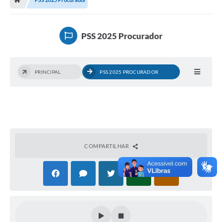
Secretarias
A Nossa Cidade
PSS 2025 Procurador
Transparência
Diário Oficial
PRINCIPAL
PSS 2025 PROCURADOR
Plano Diretor 2025
PSS 2025
Perguntas Frequentes
Leis Municipais
COMPARTILHAR
Transparencia publica Agro Olinto
Contato
Editais
Plano Municipal de Educação-PME