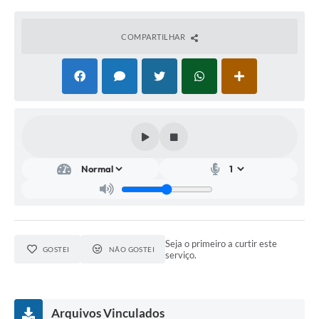
Informação ao Cidadão
COMPARTILHAR
IPTU
Leis Municipais
Plano de Governo
Principal
Galeria de Fotos
Contratos
Ouvidoria
Audiências Públicas
Seja o primeiro a curtir este
GOSTEI
NÃO GOSTEI
serviço.
Arquivos para Download
Notícias
Arquivos Vinculados
Turismo