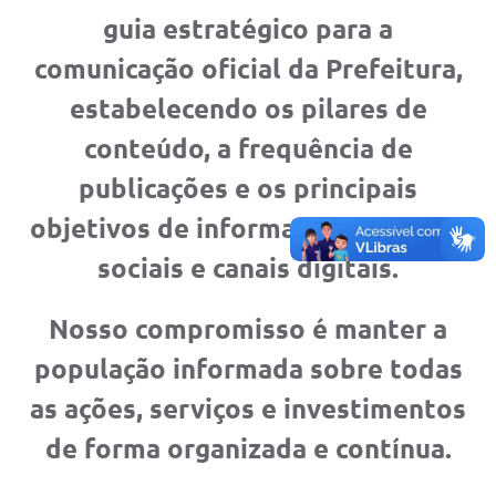
guia estratégico para a
Plano de Saneamento Básico
comunicação oficial da Prefeitura,
Programa para Cotações de Preços
estabelecendo os
pilares de
Carta de serviço ao usuario
conteúdo
, a
frequência de
Programa para Elaboração de Proposta
publicações
e os
principais
Resoluções
objetivos
de informação nas redes
Portarias
sociais e canais digitais.
Leis
Nosso compromisso é manter a
PPA 2026-2029
população informada sobre todas
Protocolo
as ações, serviços e investimentos
Tributação Municipal
de forma organizada e contínua.
A Prefeitura