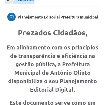
Secretarias
A Nossa Cidade
Planejamento Editorial Prefeitura municipal
Transparência
Prezados Cidadãos,
Diário Oficial
Plano Diretor 2025
Em alinhamento com os princípios
PSS 2025
de
transparência e eficiência
na
Perguntas Frequentes
gestão pública, a Prefeitura
Leis Municipais
Municipal de Antônio Olinto
Transparencia publica Agro Olinto
disponibiliza o seu
Planejamento
Contato
Editorial Digital
.
Editais
Este documento serve como um
Plano Municipal de Educação-PME