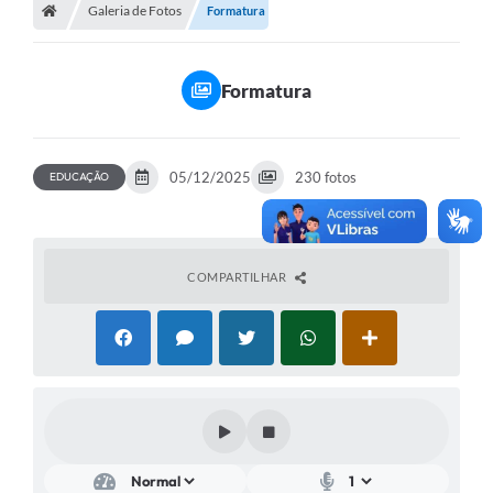
Galeria de Fotos
Secretarias
Formatura
A Nossa Cidade
Formatura
Transparência
Diário Oficial
05/12/2025
230 fotos
EDUCAÇÃO
Plano Diretor 2025
PSS 2025
Perguntas Frequentes
COMPARTILHAR
Leis Municipais
Transparencia publica Agro Olinto
Contato
Editais
Plano Municipal de Educação-PME