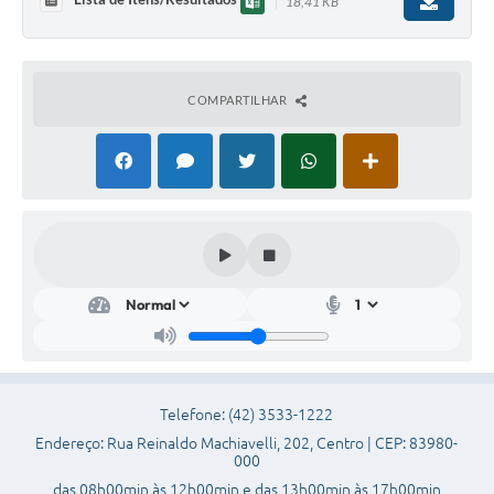
18,41 KB
Plano de Saneamento Básico
Programa para Cotações de Preços
COMPARTILHAR
Carta de serviço ao usuario
Programa para Elaboração de Proposta
Resoluções
Portarias
Leis
PPA 2026-2029
Protocolo
Telefone: (42) 3533-1222
Tributação Municipal
Endereço: Rua Reinaldo Machiavelli, 202, Centro | CEP: 83980-
000
A Prefeitura
das 08h00min às 12h00min e das 13h00min às 17h00min