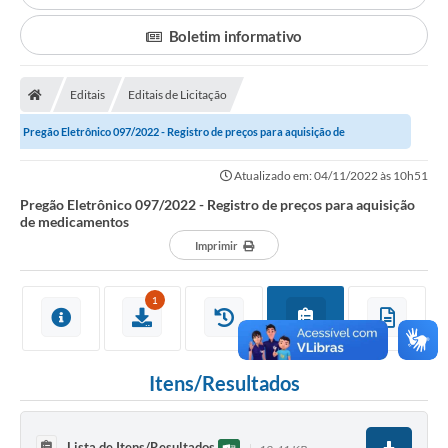
Secretarias
Boletim informativo
A Nossa Cidade
Transparência
Editais
Editais de Licitação
Diário Oficial
Pregão Eletrônico 097/2022 - Registro de preços para aquisição de
medicamentos
Plano Diretor 2025
Atualizado em: 04/11/2022 às 10h51
Pregão Eletrônico 097/2022 - Registro de preços para aquisição
PSS 2025
de medicamentos
Imprimir
Perguntas Frequentes
Leis Municipais
1
Transparencia publica Agro Olinto
Contato
Itens/Resultados
Editais
Plano Municipal de Educação-PME
Lista de Itens/Resultados