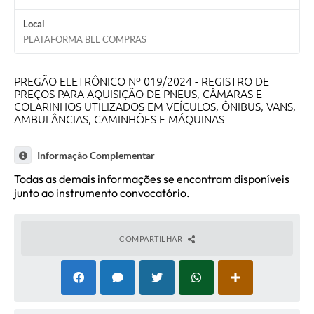
Informação ao Cidadão
Local
PLATAFORMA BLL COMPRAS
IPTU
Leis Municipais
PREGÃO ELETRÔNICO Nº 019/2024 - REGISTRO DE
PREÇOS PARA AQUISIÇÃO DE PNEUS, CÂMARAS E
Plano de Governo
COLARINHOS UTILIZADOS EM VEÍCULOS, ÔNIBUS, VANS,
AMBULÂNCIAS, CAMINHÕES E MÁQUINAS
Principal
Galeria de Fotos
Informação Complementar
Contratos
Todas as demais informações se encontram disponíveis
junto ao instrumento convocatório.
Ouvidoria
Audiências Públicas
COMPARTILHAR
Arquivos para Download
Notícias
Turismo