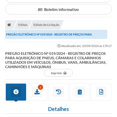
Secretarias
Boletim informativo
A Nossa Cidade
Transparência
Editais
Editais de Licitação
Diário Oficial
PREGÃO ELETRÔNICO Nº 019/2024 - REGISTRO DE PREÇOS PARA
AQUISIÇÃO DE PNEUS, CÂMARAS E COLARINHOS UTILIZADOS...
Plano Diretor 2025
Atualizado em: 10/09/2024 às 17h17
PREGÃO ELETRÔNICO Nº 019/2024 - REGISTRO DE PREÇOS
PSS 2025
PARA AQUISIÇÃO DE PNEUS, CÂMARAS E COLARINHOS
UTILIZADOS EM VEÍCULOS, ÔNIBUS, VANS, AMBULÂNCIAS,
Perguntas Frequentes
CAMINHÕES E MÁQUINAS
Imprimir
Leis Municipais
Transparencia publica Agro Olinto
1
Contato
Editais
Detalhes
Plano Municipal de Educação-PME