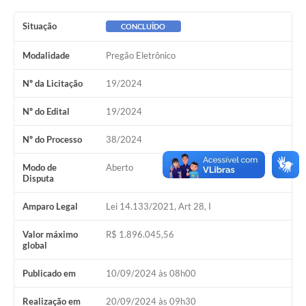
Plano de Saneamento Básico
Situação
CONCLUÍDO
Programa para Cotações de Preços
Modalidade
Pregão Eletrônico
Carta de serviço ao usuario
Nº da Licitação
19/2024
Programa para Elaboração de Proposta
Nº do Edital
19/2024
Resoluções
Nº do Processo
38/2024
Portarias
Modo de
Aberto
Disputa
Leis
Amparo Legal
Lei 14.133/2021, Art 28, I
PPA 2026-2029
Valor máximo
R$ 1.896.045,56
Protocolo
global
Tributação Municipal
Publicado em
10/09/2024 às 08h00
A Prefeitura
Realização em
20/09/2024 às 09h30