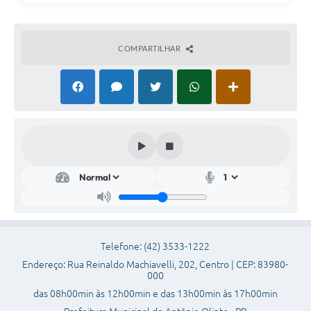
Pesquisa de Satisfação
COMPARTILHAR
Obras
Galeria de Vídeos
Identidade Visual Prefeitura Municipal
Projetos
Contas Públicas
Legislação
Links
Serviços Online
Telefone: (42) 3533-1222
Endereço: Rua Reinaldo Machiavelli, 202, Centro | CEP: 83980-
Planejamento Editorial Prefeitura municipal
000
das 08h00min às 12h00min e das 13h00min às 17h00min
Telefones Úteis