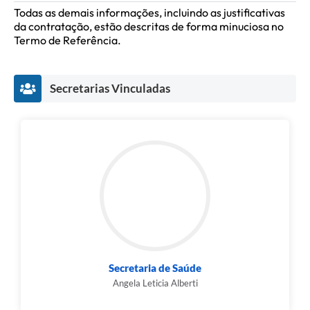
Todas as demais informações, incluindo as justificativas
Informação ao Cidadão
da contratação, estão descritas de forma minuciosa no
Termo de Referência.
IPTU
Leis Municipais
Secretarias Vinculadas
Plano de Governo
Principal
Galeria de Fotos
Contratos
Ouvidoria
Audiências Públicas
Arquivos para Download
Secretaria de Saúde
Notícias
Angela Leticia Alberti
Turismo