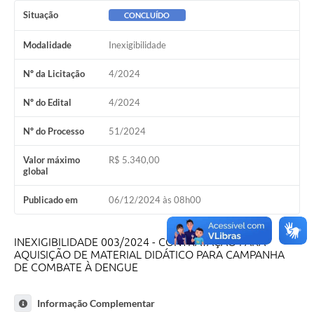
Situação
CONCLUÍDO
Plano de Saneamento Básico
Modalidade
Inexigibilidade
Programa para Cotações de Preços
Nº da Licitação
4/2024
Carta de serviço ao usuario
Nº do Edital
4/2024
Programa para Elaboração de Proposta
Nº do Processo
51/2024
Resoluções
Valor máximo
R$ 5.340,00
Portarias
global
Leis
Publicado em
06/12/2024 às 08h00
PPA 2026-2029
INEXIGIBILIDADE 003/2024 - CONTRATAÇÃO PARA
Protocolo
AQUISIÇÃO DE MATERIAL DIDÁTICO PARA CAMPANHA
DE COMBATE À DENGUE
Tributação Municipal
A Prefeitura
Informação Complementar