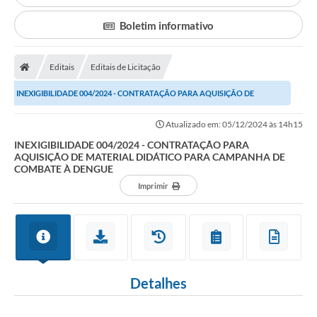
Secretarias
Boletim informativo
A Nossa Cidade
Transparência
Editais
Editais de Licitação
Diário Oficial
INEXIGIBILIDADE 004/2024 - CONTRATAÇÃO PARA AQUISIÇÃO DE
MATERIAL DIDÁTICO PARA CAMPANHA DE COMBATE À...
Plano Diretor 2025
Atualizado em: 05/12/2024 às 14h15
INEXIGIBILIDADE 004/2024 - CONTRATAÇÃO PARA
PSS 2025
AQUISIÇÃO DE MATERIAL DIDÁTICO PARA CAMPANHA DE
COMBATE À DENGUE
Perguntas Frequentes
Imprimir
Leis Municipais
Transparencia publica Agro Olinto
Contato
Detalhes
Editais
Plano Municipal de Educação-PME