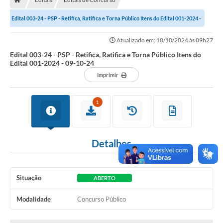
Secretarias
Edital 003-24 - PSP - Retifica, Ratifica e Torna Público Itens do Edital 001-2024 -
A Nossa Cidade
09-10-24
Atualizado em: 10/10/2024 às 09h27
Transparência
Edital 003-24 - PSP - Retifica, Ratifica e Torna Público Itens do
Edital 001-2024 - 09-10-24
Diário Oficial
Imprimir
Plano Diretor 2025
1
PSS 2025
Perguntas Frequentes
Detalhes
Leis Municipais
Transparencia publica Agro Olinto
Situação
ABERTO
Contato
Modalidade
Concurso Público
Editais
Plano Municipal de Educação-PME