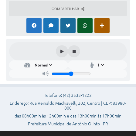
COMPARTILHAR
Plano de Saneamento Básico
Programa para Cotações de Preços
Carta de serviço ao usuario
Programa para Elaboração de Proposta
Resoluções
Portarias
Leis
PPA 2026-2029
Telefone: (42) 3533-1222
Endereço: Rua Reinaldo Machiavelli, 202, Centro | CEP: 83980-
Protocolo
000
das 08h00min às 12h00min e das 13h00min às 17h00min
Tributação Municipal
Prefeitura Municipal de Antônio Olinto - PR
A Prefeitura