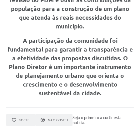
revisão do PDM e ouvir as contribuições da
Informação ao Cidadão
população para a construção de um plano
que atenda às reais necessidades do
IPTU
município.
Leis Municipais
A participação da comunidade foi
Plano de Governo
fundamental para garantir a transparência e
Principal
a efetividade das propostas discutidas. O
Plano Diretor é um importante instrumento
Galeria de Fotos
de planejamento urbano que orienta o
Contratos
crescimento e o desenvolvimento
Ouvidoria
sustentável da cidade.
Audiências Públicas
Arquivos para Download
Seja o primeiro a curtir esta
GOSTEI
NÃO GOSTEI
notícia.
Notícias
Turismo