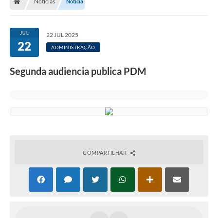
Notícias
Notícia
Secretarias
A Nossa Cidade
JUL
22 JUL 2025
22
Transparência
ADMINISTRAÇÃO
Diário Oficial
Segunda audiencia publica PDM
Plano Diretor 2025
PSS 2025
Perguntas Frequentes
Leis Municipais
COMPARTILHAR
Transparencia publica Agro Olinto
Contato
Editais
Plano Municipal de Educação-PME