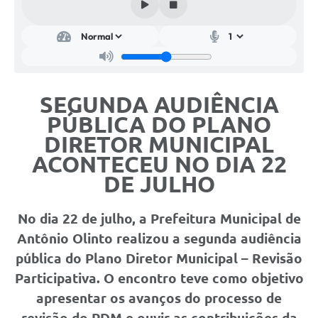
Plano de Saneamento Básico
Programa para Cotações de Preços
Carta de serviço ao usuario
SEGUNDA AUDIÊNCIA
Programa para Elaboração de Proposta
PÚBLICA DO PLANO
Resoluções
DIRETOR MUNICIPAL
ACONTECEU NO DIA 22
Portarias
DE JULHO
Leis
No dia 22 de julho, a Prefeitura Municipal de
PPA 2026-2029
Antônio Olinto realizou a
segunda audiência
Protocolo
pública do Plano Diretor Municipal – Revisão
Tributação Municipal
Participativa
. O encontro teve como objetivo
apresentar os avanços do processo de
A Prefeitura