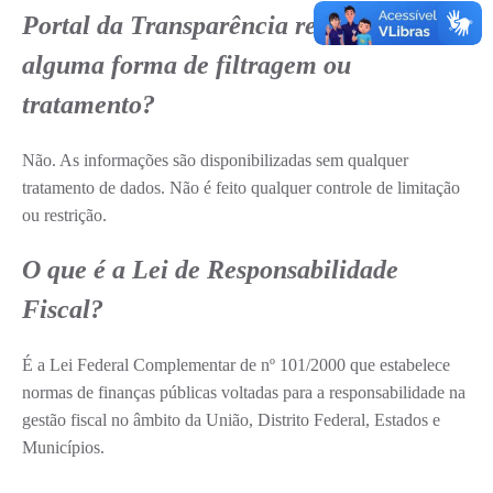
Portal da Transparência recebem
Informação ao Cidadão
alguma forma de filtragem ou
IPTU
tratamento?
Leis Municipais
Plano de Governo
Não. As informações são disponibilizadas sem qualquer
tratamento de dados. Não é feito qualquer controle de limitação
Principal
ou restrição.
Galeria de Fotos
O que é a Lei de Responsabilidade
Contratos
Fiscal?
Ouvidoria
Audiências Públicas
É a Lei Federal Complementar de nº 101/2000 que estabelece
normas de finanças públicas voltadas para a responsabilidade na
Arquivos para Download
gestão fiscal no âmbito da União, Distrito Federal, Estados e
Municípios.
Notícias
Turismo