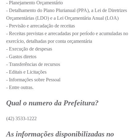
- Planejamento Orçamentário
- Detalhamento do Plano Plurianual (PPA), a Lei de Diretrizes
Plano de Saneamento Básico
Orçamentárias (LDO) e a Lei Orçamentária Anual (LOA)
Programa para Cotações de Preços
- Previsão e arrecadação de receitas
- Receitas previstas e arrecadadas por período e acumuladas no
Carta de serviço ao usuario
exercício, detalhadas por conta orçamentária
Programa para Elaboração de Proposta
- Execução de despesas
- Gastos diretos
Resoluções
- Transferências de recursos
Portarias
- Editais e Licitações
- Informações sobre Pessoal
Leis
- Entre outras.
PPA 2026-2029
Qual o numero da Prefeitura?
Protocolo
(42) 3533-1222
Tributação Municipal
A Prefeitura
As informações disponibilizadas no