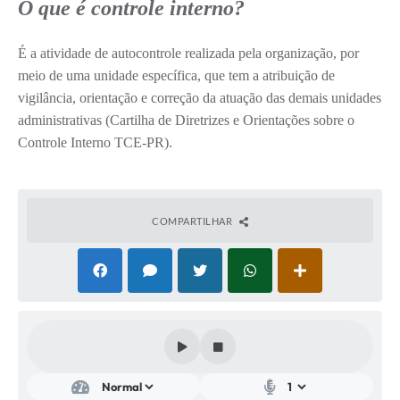
O que é controle interno?
Pesquisa de Satisfação
É a atividade de autocontrole realizada pela organização, por
Obras
meio de uma unidade específica, que tem a atribuição de
vigilância, orientação e correção da atuação das demais unidades
Galeria de Vídeos
administrativas (Cartilha de Diretrizes e Orientações sobre o
Identidade Visual Prefeitura Municipal
Controle Interno TCE-PR).
Projetos
Contas Públicas
COMPARTILHAR
Legislação
Links
Serviços Online
Planejamento Editorial Prefeitura municipal
Telefones Úteis