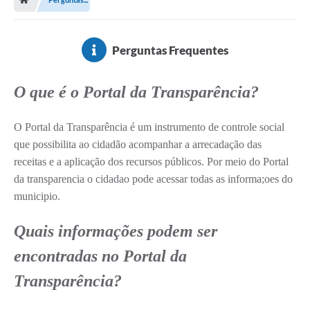
Secretarias
A Nossa Cidade
Perguntas Frequentes
Transparência
O que é o Portal da Transparência?
Diário Oficial
Plano Diretor 2025
O Portal da Transparência é um instrumento de controle social
que possibilita ao cidadão acompanhar a arrecadação das
PSS 2025
receitas e a aplicação dos recursos públicos. Por meio do Portal
Perguntas Frequentes
da transparencia o cidadao pode acessar todas as informa;oes do
municipio.
Leis Municipais
Transparencia publica Agro Olinto
Quais informações podem ser
encontradas no Portal da
Contato
Transparência?
Editais
Plano Municipal de Educação-PME