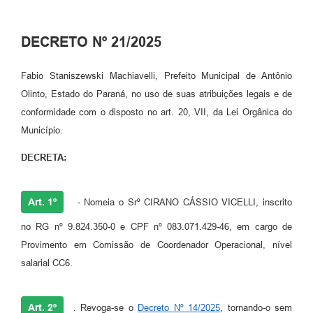
Plano de Saneamento Básico
DECRETO Nº 21/2025
Programa para Cotações de Preços
Fabio Staniszewski Machiavelli, Prefeito Municipal de Antônio
Carta de serviço ao usuario
Olinto, Estado do Paraná, no uso de suas atribuições legais e de
Programa para Elaboração de Proposta
conformidade com o disposto no art. 20, VII, da Lei Orgânica do
Município.
Resoluções
DECRETA:
Portarias
Leis
Art. 1º
- Nomeia o Srº CIRANO CÁSSIO VICELLI, inscrito
PPA 2026-2029
no RG nº 9.824.350-0 e CPF nº 083.071.429-46, em cargo de
Protocolo
Provimento em Comissão de Coordenador Operacional, nível
salarial CC6.
Tributação Municipal
A Prefeitura
Art. 2º
. Revoga-se o
Decreto Nº 14/2025
, tornando-o sem