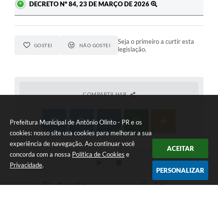
DECRETO Nº 84, 23 DE MARÇO DE 2026
Seja o primeiro a curtir esta
GOSTEI
NÃO GOSTEI
legislação.
COMPARTILHAR
Prefeitura Municipal de Antônio Olinto - PR e os
cookies: nosso site usa cookies para melhorar a sua
experiência de navegação. Ao continuar você
ACEITAR
concorda com a nossa
Política de Cookies
e
Privacidade
.
PERSONALIZAR