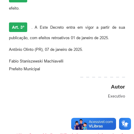
Informação ao Cidadão
efeito.
IPTU
Art. 3º
. A Este Decreto entra em vigor a partir de sua
Leis Municipais
publicação, com efeitos retroativos 01 de janeiro de 2025.
Plano de Governo
Antônio Olinto (PR), 07 de janeiro de 2025.
Principal
Fabio Staniszewski Machiavelli
Galeria de Fotos
Prefeito Municipal
Contratos
Autor
Ouvidoria
Executivo
Audiências Públicas
Arquivos para Download
Notícias
Turismo