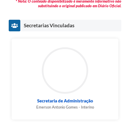
* Nota: O conteúdo disponibilizado é meramente informativo não
substituindo o original publicado em Diário Oficial.
Pesquisa de Satisfação
Obras
Secretarias Vinculadas
Galeria de Vídeos
Identidade Visual Prefeitura Municipal
Projetos
Contas Públicas
Legislação
Links
Secretaria de Administração
Serviços Online
Emerson Antonio Gomes - Interino
Planejamento Editorial Prefeitura municipal
Telefones Úteis