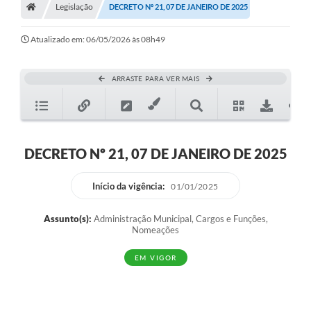
Legislação
Secretarias
DECRETO Nº 21, 07 DE JANEIRO DE 2025
A Nossa Cidade
Atualizado em: 06/05/2026 às 08h49
Transparência
ARRASTE PARA VER MAIS
Diário Oficial
Plano Diretor 2025
PSS 2025
DECRETO Nº 21, 07 DE JANEIRO DE 2025
Perguntas Frequentes
Início da vigência:
01/01/2025
Leis Municipais
Assunto(s):
Administração Municipal, Cargos e Funções,
Transparencia publica Agro Olinto
Nomeações
Contato
EM VIGOR
Editais
Plano Municipal de Educação-PME