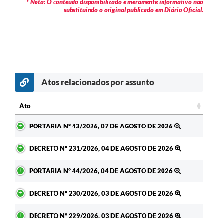
* Nota: O conteúdo disponibilizado é meramente informativo não
Informação ao Cidadão
substituindo o original publicado em Diário Oficial.
IPTU
Leis Municipais
Plano de Governo
Atos relacionados por assunto
Principal
Galeria de Fotos
Ato
Ato
Contratos
PORTARIA Nº 43/2026, 07 DE AGOSTO DE 2026
Ouvidoria
DECRETO Nº 231/2026, 04 DE AGOSTO DE 2026
Audiências Públicas
PORTARIA Nº 44/2026, 04 DE AGOSTO DE 2026
Arquivos para Download
DECRETO Nº 230/2026, 03 DE AGOSTO DE 2026
Notícias
DECRETO Nº 229/2026, 03 DE AGOSTO DE 2026
Turismo