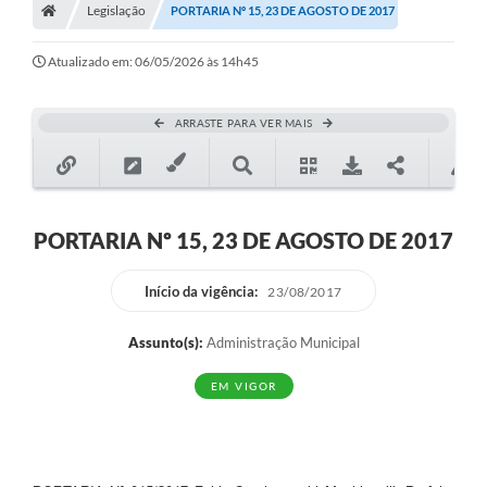
Legislação
Secretarias
PORTARIA Nº 15, 23 DE AGOSTO DE 2017
A Nossa Cidade
Atualizado em: 06/05/2026 às 14h45
Transparência
ARRASTE PARA VER MAIS
Diário Oficial
Plano Diretor 2025
PSS 2025
PORTARIA Nº 15, 23 DE AGOSTO DE 2017
Perguntas Frequentes
Início da vigência:
23/08/2017
Leis Municipais
Assunto(s):
Administração Municipal
Transparencia publica Agro Olinto
EM VIGOR
Contato
Editais
Plano Municipal de Educação-PME