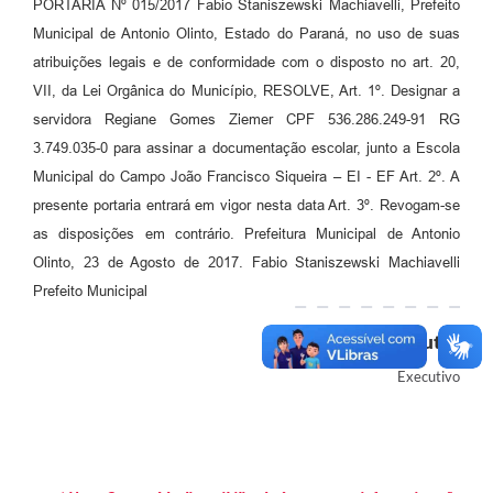
PORTARIA Nº 015/2017 Fabio Staniszewski Machiavelli, Prefeito
Municipal de Antonio Olinto, Estado do Paraná, no uso de suas
Plano de Saneamento Básico
atribuições legais e de conformidade com o disposto no art. 20,
Programa para Cotações de Preços
VII, da Lei Orgânica do Município, RESOLVE, Art. 1º. Designar a
servidora Regiane Gomes Ziemer CPF 536.286.249-91 RG
Carta de serviço ao usuario
3.749.035-0 para assinar a documentação escolar, junto a Escola
Programa para Elaboração de Proposta
Municipal do Campo João Francisco Siqueira – EI - EF Art. 2º. A
presente portaria entrará em vigor nesta data Art. 3º. Revogam-se
Resoluções
as disposições em contrário. Prefeitura Municipal de Antonio
Portarias
Olinto, 23 de Agosto de 2017. Fabio Staniszewski Machiavelli
Prefeito Municipal
Leis
Autor
PPA 2026-2029
Executivo
Protocolo
Tributação Municipal
A Prefeitura