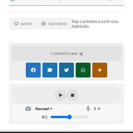
Pesquisa de Satisfação
Seja o primeiro a curtir esta
Obras
GOSTEI
NÃO GOSTEI
legislação.
Galeria de Vídeos
Identidade Visual Prefeitura Municipal
COMPARTILHAR
Projetos
Contas Públicas
Legislação
Links
Serviços Online
Planejamento Editorial Prefeitura municipal
Telefones Úteis