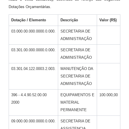
Informação ao Cidadão
Dotações Orçamentárias.
IPTU
Dotação / Elemento
Descrição
Valor (R$)
Leis Municipais
03.000.00.000.0000.0.000.
SECRETARIA DE
ADMINISTRAÇÃO
Plano de Governo
03.301.00.000.0000.0.000.
SECRETARIA DE
Principal
ADMINISTRAÇÃO
Galeria de Fotos
03.301.04.122.0003.2.003.
MANUTENÇÃO DA
Contratos
SECRETARIA DE
ADMINISTRAÇÃO
Ouvidoria
396 - 4.4.90.52.00.00
EQUIPAMENTOS E
100.000,00
Audiências Públicas
2000
MATERIAL
Arquivos para Download
PERMANENTE
Notícias
09.000.00.000.0000.0.000.
SECRETARIA DE
ASSISTENCIA
Turismo