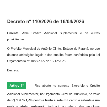
Plano de Saneamento Básico
Programa para Cotações de Preços
Decreto nº 110/2026 de 16/04/2026
Carta de serviço ao usuario
Ementa:
Abre Crédito Adicional Suplementar e dá outras
Programa para Elaboração de Proposta
providências.
Resoluções
O Prefeito Municipal de Antônio Olinto, Estado do Paraná, no uso
de suas atribuições legais e das que lhe foram conferidas pela Lei
Portarias
Orçamentária nº 1083/2025 de 16/12/2025.
Leis
Decreta:
PPA 2026-2029
Protocolo
Artigo 1º
- Fica aberto no corrente Exercício o Crédito
Tributação Municipal
Adicional Suplementar, no Orçamento Geral do Município, no valor
de
R$ 137.171,20 (cento e trinta e sete mil cento e setenta e um
A Prefeitura
reais e vinte centavos)
, destinado ao reforço das seguintes