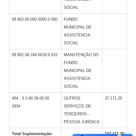
SOCIAL
Pesquisa de Satisfação
09.902.00.000.0000.0.000.
FUNDO
Obras
MUNICIPAL DE
ASSISTENCIA
Galeria de Vídeos
SOCIAL
Identidade Visual Prefeitura Municipal
09.902.08.244.0019.6.033.
MANUTENÇÃO DO
Projetos
FUNDO
MUNICIPAL DE
Contas Públicas
ASSISTENCIA
Legislação
SOCIAL
Links
404 - 3.3.90.39.00.00
OUTROS
37.171,20
2934
SERVIÇOS DE
Serviços Online
TERCEIROS -
Planejamento Editorial Prefeitura municipal
PESSOA JURÍDICA
Telefones Úteis
Total Suplementação:
137.171,20