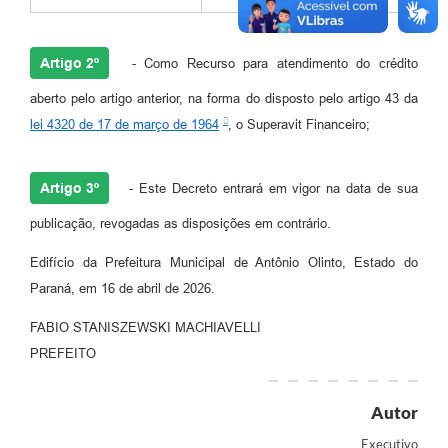
Enquete
Jornal
Artigo 2º
- Como Recurso para atendimento do crédito
Agenda
aberto pelo artigo anterior, na forma do disposto pelo artigo 43 da
lei 4320 de 17 de março de 1964
, o Superavit Financeiro;
SIC
LGPD
Artigo 3º
- Este Decreto entrará em vigor na data de sua
Modelos de Documentos
publicação, revogadas as disposições em contrário.
Regulamentação Governo Digital
Edifício da Prefeitura Municipal de Antônio Olinto, Estado do
Paraná, em 16 de abril de 2026.
Conselho Municipal
FABIO STANISZEWSKI MACHIAVELLI
PREFEITO
Autor
Executivo