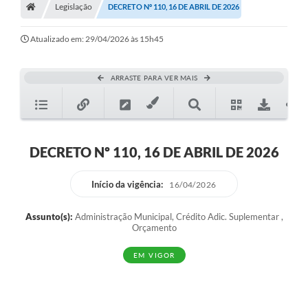
Legislação
Secretarias
DECRETO Nº 110, 16 DE ABRIL DE 2026
A Nossa Cidade
Atualizado em: 29/04/2026 às 15h45
Transparência
ARRASTE PARA VER MAIS
Diário Oficial
Plano Diretor 2025
PSS 2025
DECRETO Nº 110, 16 DE ABRIL DE 2026
Perguntas Frequentes
Início da vigência:
16/04/2026
Leis Municipais
Assunto(s):
Administração Municipal, Crédito Adic. Suplementar ,
Transparencia publica Agro Olinto
Orçamento
Contato
EM VIGOR
Editais
Plano Municipal de Educação-PME