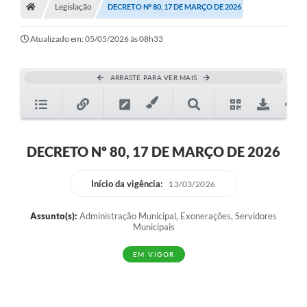
Legislação
Secretarias
DECRETO Nº 80, 17 DE MARÇO DE 2026
A Nossa Cidade
Atualizado em: 05/05/2026 às 08h33
Transparência
ARRASTE PARA VER MAIS
Diário Oficial
Plano Diretor 2025
PSS 2025
DECRETO Nº 80, 17 DE MARÇO DE 2026
Perguntas Frequentes
Início da vigência:
13/03/2026
Leis Municipais
Assunto(s):
Administração Municipal, Exonerações, Servidores
Transparencia publica Agro Olinto
Municipais
Contato
EM VIGOR
Editais
Plano Municipal de Educação-PME