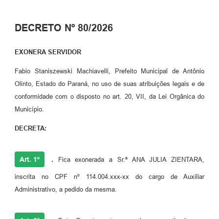
Plano de Saneamento Básico
DECRETO Nº 80/2026
Programa para Cotações de Preços
EXONERA SERVIDOR
Carta de serviço ao usuario
Fabio Staniszewski Machiavelli, Prefeito Municipal de Antônio
Programa para Elaboração de Proposta
Olinto, Estado do Paraná, no uso de suas atribuições legais e de
Resoluções
conformidade com o disposto no art. 20, VII, da Lei Orgânica do
Município.
Portarias
DECRETA:
Leis
PPA 2026-2029
Art. 1º
.
Fica exonerada a Sr.ª ANA JULIA ZIENTARA,
Protocolo
inscrita no CPF nº 114.004.xxx-xx do cargo de Auxiliar
Administrativo, a pedido da mesma.
Tributação Municipal
A Prefeitura