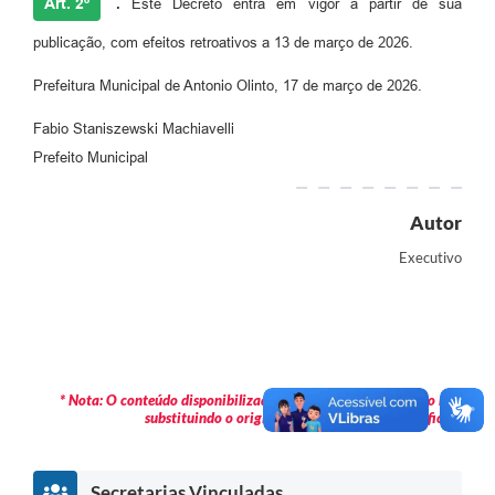
Art. 2º
.
Este Decreto entra em vigor a partir de sua
Informação ao Cidadão
publicação, com efeitos retroativos a 13 de março de 2026.
IPTU
Prefeitura Municipal de Antonio Olinto, 17 de março de 2026.
Leis Municipais
Fabio Staniszewski Machiavelli
Plano de Governo
Prefeito Municipal
Principal
Autor
Galeria de Fotos
Executivo
Contratos
Ouvidoria
Audiências Públicas
* Nota: O conteúdo disponibilizado é meramente informativo não
Arquivos para Download
substituindo o original publicado em Diário Oficial.
Notícias
Secretarias Vinculadas
Turismo