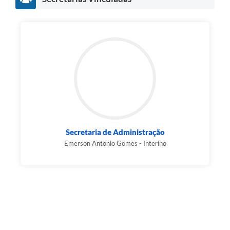
Pesquisa de Satisfação
Obras
Galeria de Vídeos
Identidade Visual Prefeitura Municipal
Projetos
Contas Públicas
Secretaria de Administração
Legislação
Emerson Antonio Gomes - Interino
Links
Serviços Online
Planejamento Editorial Prefeitura municipal
Telefones Úteis