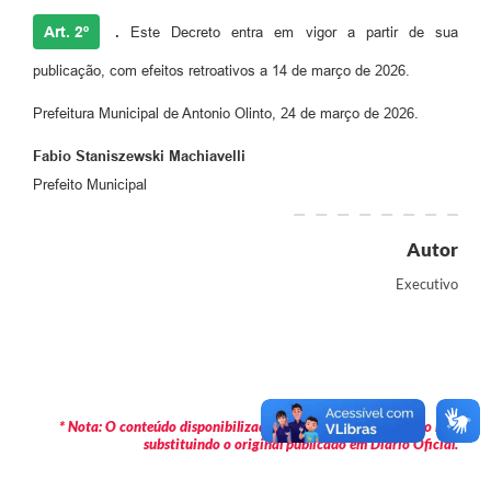
Informação ao Cidadão
Art. 2º
.
Este Decreto entra em vigor a partir de sua
IPTU
publicação, com efeitos retroativos a 14 de março de 2026.
Leis Municipais
Prefeitura Municipal de Antonio Olinto, 24 de março de 2026.
Plano de Governo
Fabio Staniszewski Machiavelli
Prefeito Municipal
Principal
Galeria de Fotos
Autor
Contratos
Executivo
Ouvidoria
Audiências Públicas
Arquivos para Download
* Nota: O conteúdo disponibilizado é meramente informativo não
substituindo o original publicado em Diário Oficial.
Notícias
Turismo