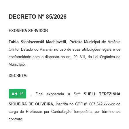
Plano de Saneamento Básico
DECRETO Nº 85/2026
Programa para Cotações de Preços
EXONERA SERVIDOR
Carta de serviço ao usuario
Fabio Staniszewski Machiavelli
, Prefeito Municipal de Antônio
Programa para Elaboração de Proposta
Olinto, Estado do Paraná, no uso de suas atribuições legais e de
Resoluções
conformidade com o disposto no art. 20, VII, da Lei Orgânica do
Município.
Portarias
DECRETA:
Leis
PPA 2026-2029
Art. 1º
.
Fica exonerada a Sr.ª
SUELI TEREZINHA
Protocolo
SIQUEIRA DE OLIVEIRA
, inscrita no CPF nº 067.342.xxx-xx do
Tributação Municipal
cargo de Professor por Contratação Temporária, por término de
contrato.
A Prefeitura