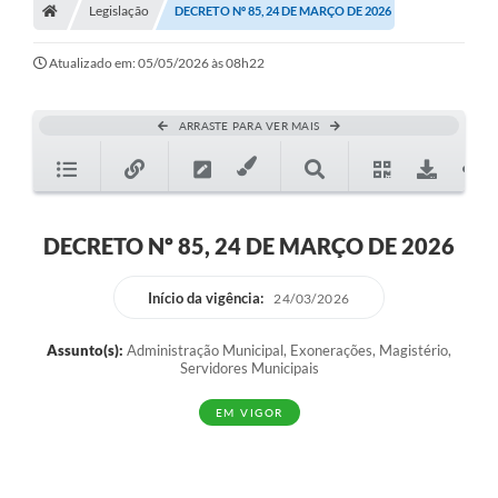
Legislação
Secretarias
DECRETO Nº 85, 24 DE MARÇO DE 2026
A Nossa Cidade
Atualizado em: 05/05/2026 às 08h22
Transparência
ARRASTE PARA VER MAIS
Diário Oficial
Plano Diretor 2025
PSS 2025
DECRETO Nº 85, 24 DE MARÇO DE 2026
Perguntas Frequentes
Início da vigência:
24/03/2026
Leis Municipais
Assunto(s):
Administração Municipal, Exonerações, Magistério,
Transparencia publica Agro Olinto
Servidores Municipais
Contato
EM VIGOR
Editais
Plano Municipal de Educação-PME