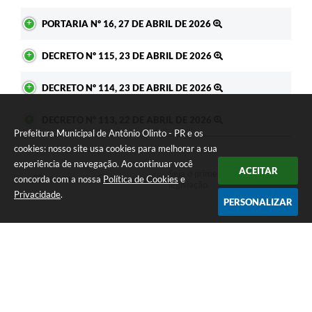
PORTARIA Nº 16, 27 DE ABRIL DE 2026
DECRETO Nº 115, 23 DE ABRIL DE 2026
DECRETO Nº 114, 23 DE ABRIL DE 2026
DECRETO Nº 113, 22 DE ABRIL DE 2026
Prefeitura Municipal de Antônio Olinto - PR e os
cookies: nosso site usa cookies para melhorar a sua
experiência de navegação. Ao continuar você
ACEITAR
Seja o primeiro a curtir esta
concorda com a nossa
Política de Cookies
e
GOSTEI
NÃO GOSTEI
legislação.
Privacidade
.
PERSONALIZAR
COMPARTILHAR