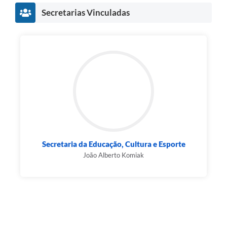
Secretarias Vinculadas
Pesquisa de Satisfação
Obras
Galeria de Vídeos
Identidade Visual Prefeitura Municipal
Projetos
Contas Públicas
Legislação
Secretaria da Educação, Cultura e Esporte
João Alberto Komiak
Links
Serviços Online
Planejamento Editorial Prefeitura municipal
Telefones Úteis