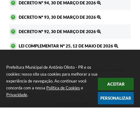
DECRETO Nº 94, 30 DE MARÇO DE 2026
DECRETO Nº 93, 30 DE MARÇO DE 2026
DECRETO Nº 92, 30 DE MARÇO DE 2026
LEI COMPLEMENTAR Nº 25, 12 DE MAIO DE 2026
Prefeitura Municipal de Antônio Olinto - PR e os
Seja o primeiro a curtir esta
GOSTEI
NÃO GOSTEI
cookies: nosso site usa cookies para melhorar a sua
legislação.
experiência de navegação. Ao continuar você
ACEITAR
concorda com a nossa
Política de Cookies
e
Privacidade
.
PERSONALIZAR
COMPARTILHAR