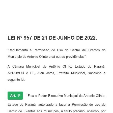
Plano de Saneamento Básico
Programa para Cotações de Preços
Carta de serviço ao usuario
LEI Nº 957 DE 21 DE JUNHO DE 2022.
Programa para Elaboração de Proposta
Resoluções
“Regulamenta a Permissão de Uso do Centro de Eventos do
Município de Antonio Olinto e dá outras providências”.
Portarias
A Câmara Municipal de Antônio Olinto, Estado do Paraná,
Leis
APROVOU e Eu, Alan Jaros, Prefeito Municipal, sanciono a
PPA 2026-2029
seguinte lei:
Protocolo
Art. 1º
Fica o Poder Executivo Municipal de Antonio Olinto,
Tributação Municipal
Estado do Paraná, autorizado a fazer a Permissão de uso do
A Prefeitura
Centro de Eventos aos munícipes, a título precário, oneroso, por