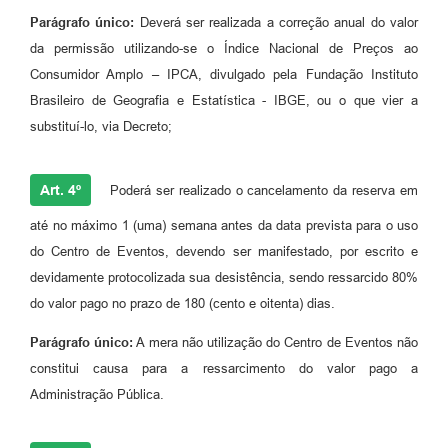
Enquete
Parágrafo único:
Deverá ser realizada a correção anual do valor
da permissão utilizando-se o Índice Nacional de Preços ao
Jornal
Consumidor Amplo – IPCA, divulgado pela Fundação Instituto
Agenda
Brasileiro de Geografia e Estatística - IBGE, ou o que vier a
substituí-lo, via Decreto;
SIC
LGPD
Art. 4º
Poderá ser realizado o cancelamento da reserva em
Modelos de Documentos
até no máximo 1 (uma) semana antes da data prevista para o uso
do Centro de Eventos, devendo ser manifestado, por escrito e
Regulamentação Governo Digital
devidamente protocolizada sua desistência, sendo ressarcido 80%
Conselho Municipal
do valor pago no prazo de 180 (cento e oitenta) dias.
Parágrafo único:
A mera não utilização do Centro de Eventos não
constitui causa para a ressarcimento do valor pago a
Administração Pública.