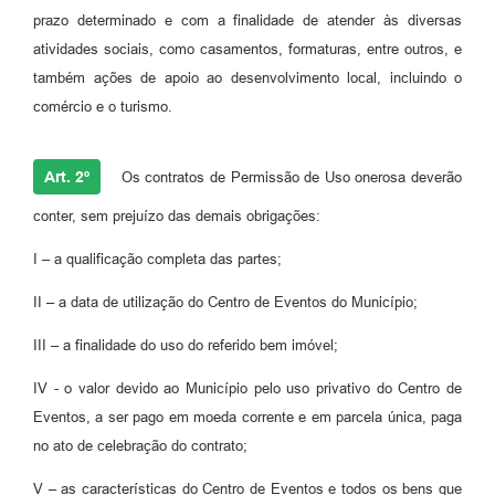
Informação ao Cidadão
prazo determinado e com a finalidade de atender às diversas
atividades sociais, como casamentos, formaturas, entre outros, e
IPTU
também ações de apoio ao desenvolvimento local, incluindo o
Leis Municipais
comércio e o turismo.
Plano de Governo
Art. 2º
Os contratos de Permissão de Uso onerosa deverão
Principal
conter, sem prejuízo das demais obrigações:
Galeria de Fotos
I – a qualificação completa das partes;
Contratos
II – a data de utilização do Centro de Eventos do Município;
Ouvidoria
III – a finalidade do uso do referido bem imóvel;
Audiências Públicas
IV - o valor devido ao Município pelo uso privativo do Centro de
Arquivos para Download
Eventos, a ser pago em moeda corrente e em parcela única, paga
no ato de celebração do contrato;
Notícias
V – as características do Centro de Eventos e todos os bens que
Turismo