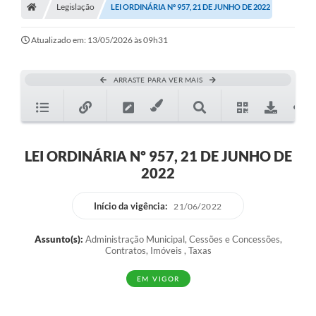
Legislação
Secretarias
LEI ORDINÁRIA Nº 957, 21 DE JUNHO DE 2022
A Nossa Cidade
Atualizado em: 13/05/2026 às 09h31
Transparência
ARRASTE PARA VER MAIS
Diário Oficial
Plano Diretor 2025
PSS 2025
LEI ORDINÁRIA Nº 957, 21 DE JUNHO DE
2022
Perguntas Frequentes
Leis Municipais
Início da vigência:
21/06/2022
Transparencia publica Agro Olinto
Assunto(s):
Administração Municipal, Cessões e Concessões,
Contratos, Imóveis , Taxas
Contato
EM VIGOR
Editais
Plano Municipal de Educação-PME