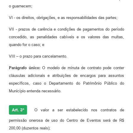
o guarnecem;
Pesquisa de Satisfação
VI - os direitos, obrigações, e as responsabilidades das partes;
Obras
VII - prazos de carência e condições de pagamentos do período
Galeria de Vídeos
concedido, as penalidades cabíveis e os valores das multas,
quando for o caso; e
Identidade Visual Prefeitura Municipal
VIII – o prazo para cancelamento.
Projetos
Parágrafo único:
O modelo de minuta de contrato pode conter
Contas Públicas
cláusulas adicionais e atribuições de encargos para assuntos
Legislação
específicos, caso o Departamento do Patrimônio Público do
Município entenda necessário.
Links
Serviços Online
Art. 3º
O valor a ser estabelecido nos contratos de
Planejamento Editorial Prefeitura municipal
permissão onerosa de uso do Centro de Eventos será de R$
Telefones Úteis
200,00 (duzentos reais);