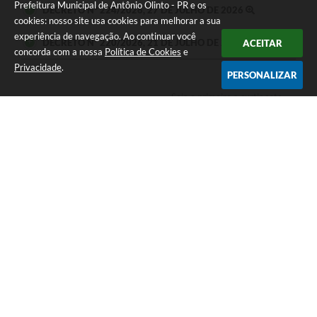
Prefeitura Municipal de Antônio Olinto - PR e os
DECRETO Nº 224/2026, 27 DE JULHO DE 2026
cookies: nosso site usa cookies para melhorar a sua
experiência de navegação. Ao continuar você
DECRETO Nº 220/2026, 21 DE JULHO DE 2026
ACEITAR
concorda com a nossa
Política de Cookies
e
Privacidade
.
PERSONALIZAR
Seja o primeiro a curtir esta
GOSTEI
NÃO GOSTEI
legislação.
COMPARTILHAR