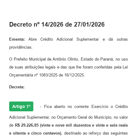
Plano de Saneamento Básico
Programa para Cotações de Preços
Decreto nº 14/2026 de 27/01/2026
Carta de serviço ao usuario
Ementa:
Abre Crédito Adicional Suplementar e dá outras
Programa para Elaboração de Proposta
providências.
Resoluções
O Prefeito Municipal de Antônio Olinto, Estado do Paraná, no uso
de suas atribuições legais e das que lhe foram conferidas pela Lei
Portarias
Orçamentária nº 1083/2025 de 16/12/2025.
Leis
Decreta:
PPA 2026-2029
Artigo 1º
- Fica aberto no corrente Exercício o Crédito
Protocolo
Adicional Suplementar, no Orçamento Geral do Município, no valor
Tributação Municipal
de
R$ 29.226,85 (vinte e nove mil duzentos e vinte e seis reais
A Prefeitura
e oitenta e cinco centavos)
, destinado ao reforço das seguintes