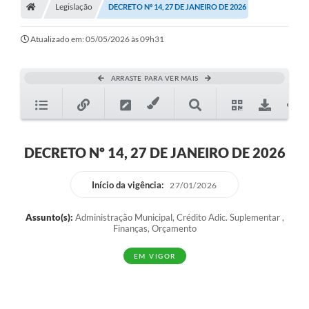
Legislação
Secretarias
DECRETO Nº 14, 27 DE JANEIRO DE 2026
A Nossa Cidade
Atualizado em: 05/05/2026 às 09h31
Transparência
ARRASTE PARA VER MAIS
Diário Oficial
Plano Diretor 2025
PSS 2025
DECRETO Nº 14, 27 DE JANEIRO DE 2026
Perguntas Frequentes
Início da vigência:
27/01/2026
Leis Municipais
Assunto(s):
Administração Municipal, Crédito Adic. Suplementar ,
Transparencia publica Agro Olinto
Finanças, Orçamento
Contato
EM VIGOR
Editais
Plano Municipal de Educação-PME