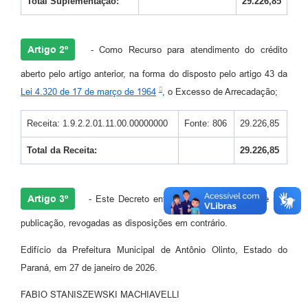
Total Suplementação:
29.226,85
Pesquisa de Satisfação
Artigo 2º
- Como Recurso para atendimento do crédito
Obras
aberto pelo artigo anterior, na forma do disposto pelo artigo 43 da
Galeria de Vídeos
Lei 4.320 de 17 de março de 1964
, o Excesso de Arrecadação;
Identidade Visual Prefeitura Municipal
Receita: 1.9.2.2.01.11.00.00000000
Fonte: 806
29.226,85
Projetos
Total da Receita:
29.226,85
Contas Públicas
Legislação
Artigo 3º
- Este Decreto entrará em vigor na data de sua
Links
publicação, revogadas as disposições em contrário.
Serviços Online
Edifício da Prefeitura Municipal de Antônio Olinto, Estado do
Planejamento Editorial Prefeitura municipal
Paraná, em 27 de janeiro de 2026.
Telefones Úteis
FABIO STANISZEWSKI MACHIAVELLI