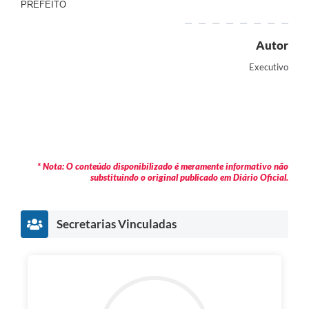
PREFEITO
Enquete
Jornal
Autor
Executivo
Agenda
SIC
LGPD
Modelos de Documentos
* Nota: O conteúdo disponibilizado é meramente informativo não
Regulamentação Governo Digital
substituindo o original publicado em Diário Oficial.
Conselho Municipal
Secretarias Vinculadas