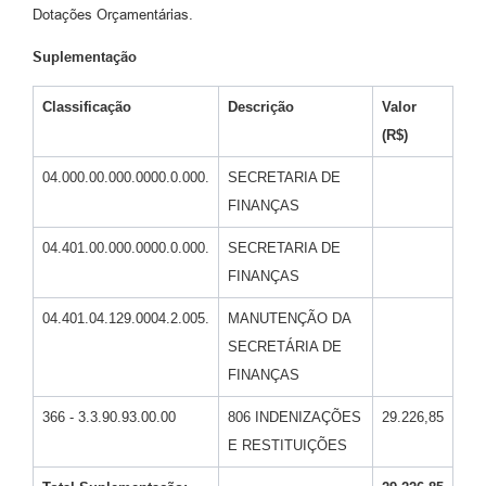
Dotações Orçamentárias.
Informação ao Cidadão
Suplementação
IPTU
Leis Municipais
Classificação
Descrição
Valor
(R$)
Plano de Governo
04.000.00.000.0000.0.000.
SECRETARIA DE
Principal
FINANÇAS
Galeria de Fotos
04.401.00.000.0000.0.000.
SECRETARIA DE
Contratos
FINANÇAS
Ouvidoria
04.401.04.129.0004.2.005.
MANUTENÇÃO DA
SECRETÁRIA DE
Audiências Públicas
FINANÇAS
Arquivos para Download
366 - 3.3.90.93.00.00
806 INDENIZAÇÕES
29.226,85
Notícias
E RESTITUIÇÕES
Turismo