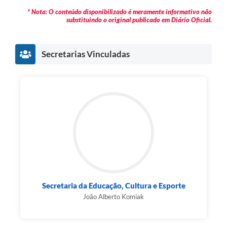
* Nota: O conteúdo disponibilizado é meramente informativo não
Pesquisa de Satisfação
substituindo o original publicado em Diário Oficial.
Obras
Secretarias Vinculadas
Galeria de Vídeos
Identidade Visual Prefeitura Municipal
Projetos
Contas Públicas
Legislação
Links
Serviços Online
Secretaria da Educação, Cultura e Esporte
João Alberto Komiak
Planejamento Editorial Prefeitura municipal
Telefones Úteis