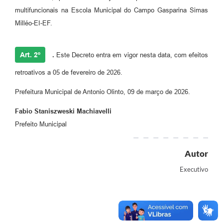
Informação ao Cidadão
multifuncionais na Escola Municipal do Campo Gasparina Simas
Milléo-EI-EF.
IPTU
Leis Municipais
Art. 2º
.
Este Decreto entra em vigor nesta data, com efeitos
Plano de Governo
retroativos a 05 de fevereiro de 2026.
Principal
Prefeitura Municipal de Antonio Olinto, 09 de março de 2026.
Galeria de Fotos
Fabio Staniszweski Machiavelli
Prefeito Municipal
Contratos
Ouvidoria
Autor
Audiências Públicas
Executivo
Arquivos para Download
Notícias
Turismo