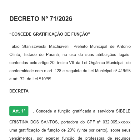
Plano de Saneamento Básico
DECRETO Nº 71/2026
Programa para Cotações de Preços
“CONCEDE GRATIFICAÇÃO DE FUNÇÃO”
Carta de serviço ao usuario
Fabio Staniszweski Machiavelli, Prefeito Municipal de Antonio
Programa para Elaboração de Proposta
Olinto, Estado do Paraná, no uso de suas atribuições legais,
Resoluções
conferidas pelo artigo 20, inciso VII da Lei Orgânica Municipal, de
conformidade com o art. 128 e seguinte da Lei Municipal nº 419/93
Portarias
e art. 32, da Lei 510/99.
Leis
DECRETA
PPA 2026-2029
Protocolo
Art. 1º
.
Concede a função gratificada a servidora SIBELE
Tributação Municipal
CRISTINA DOS SANTOS, portadora do CPF nº 032.065.xxx-xx
uma gratificação de função de 20% (vinte por cento), sobre seus
A Prefeitura
vencimentos, por exercer função de professora de recursos