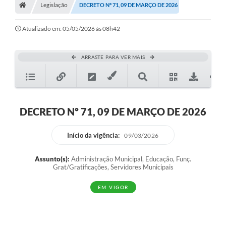
Legislação
Secretarias
DECRETO Nº 71, 09 DE MARÇO DE 2026
A Nossa Cidade
Atualizado em: 05/05/2026 às 08h42
Transparência
ARRASTE PARA VER MAIS
Diário Oficial
Plano Diretor 2025
PSS 2025
DECRETO Nº 71, 09 DE MARÇO DE 2026
Perguntas Frequentes
Início da vigência:
09/03/2026
Leis Municipais
Assunto(s):
Administração Municipal, Educação, Funç.
Transparencia publica Agro Olinto
Grat/Gratificações, Servidores Municipais
Contato
EM VIGOR
Editais
Plano Municipal de Educação-PME