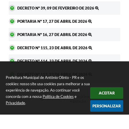
DECRETO Nº 39, 09 DE FEVEREIRO DE 2026
PORTARIA Nº 17, 27 DE ABRIL DE 2026
PORTARIA Nº 16, 27 DE ABRIL DE 2026
DECRETO Nº 115, 23 DE ABRIL DE 2026
DECRETO Nº 114, 23 DE ABRIL DE 2026
DECRETO Nº 113, 22 DE ABRIL DE 2026
Prefeitura Municipal de Antônio Olinto - PR e os
cookies: nosso site usa cookies para melhorar a sua
experiência de navegação. Ao continuar você
ACEITAR
concorda com a nossa
Política de Cookies
e
Seja o primeiro a curtir esta
GOSTEI
NÃO GOSTEI
legislação.
Privacidade
.
PERSONALIZAR
COMPARTILHAR